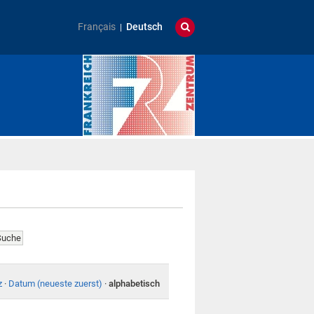
Français
Deutsch
z
·
Datum (neueste zuerst)
·
alphabetisch