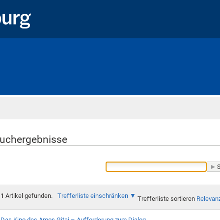
Startseite
uchergebnisse
1
Artikel gefunden.
Trefferliste einschränken
Trefferliste sortieren
Relevan
Das Kino des Amos Gitai – Aufforderung zum Dialog