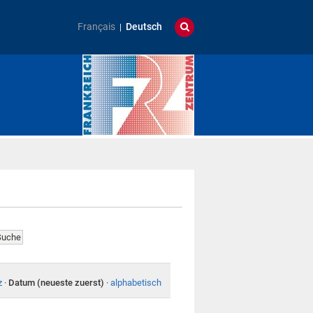
Français
Deutsch
z
·
Datum (neueste zuerst)
·
alphabetisch