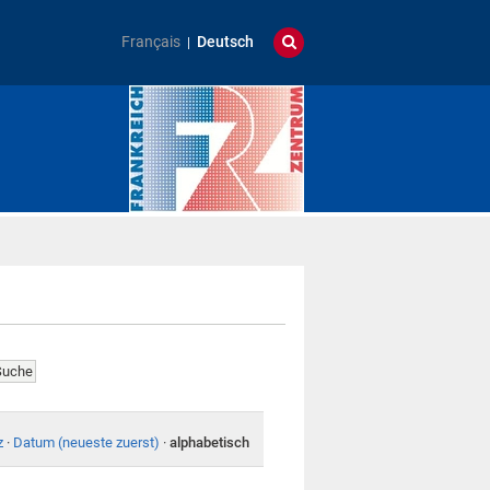
Français
Deutsch
z
·
Datum (neueste zuerst)
·
alphabetisch