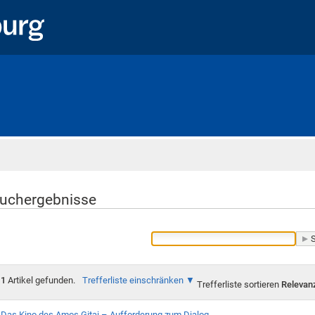
Startseite
uchergebnisse
1
Artikel gefunden.
Trefferliste einschränken
Trefferliste sortieren
Relevan
Das Kino des Amos Gitai – Aufforderung zum Dialog