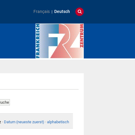
Français
Deutsch
z
·
Datum (neueste zuerst)
·
alphabetisch