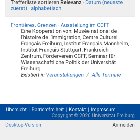
Trefferliste sortieren
Relevanz
·
Datum (neueste
zuerst)
·
alphabetisch
Frontières. Grenzen - Ausstellung im CCFF
Eine Kooperation von: Musée national de
l’histoire de l’immigration, Centre Culturel
Français Freiburg, Institut Français Mannheim,
Institut Français Stuttgart, Frankreich-
Zentrum, Förderverein CCFF, Seminar für
Wissenschaftliche Politik der Universität
Freiburg
/
Existiert in
Veranstaltungen
Alle Termine
Übersicht
Barrierefreiheit
Kontakt
Impressum
Copyright ©
2026
Universität Freiburg
Desktop-Version
Anmelden