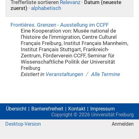
Trefferliste sortieren
Relevanz
·
Datum (neueste
zuerst)
·
alphabetisch
Frontières. Grenzen - Ausstellung im CCFF
Eine Kooperation von: Musée national de
l’histoire de l’immigration, Centre Culturel
Français Freiburg, Institut Français Mannheim,
Institut Français Stuttgart, Frankreich-
Zentrum, Förderverein CCFF, Seminar für
Wissenschaftliche Politik der Universität
Freiburg
/
Existiert in
Veranstaltungen
Alle Termine
Übersicht
Barrierefreiheit
Kontakt
Impressum
Copyright ©
2026
Universität Freiburg
Desktop-Version
Anmelden